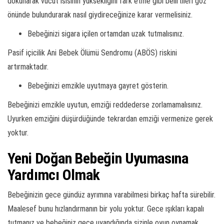
dokunarak vücut ısısının yüksekliğini fark etme gibi belirtileri göz
önünde bulundurarak nasıl giydireceğinize karar vermelisiniz.
Bebeğinizi sigara içilen ortamdan uzak tutmalısınız.
Pasif içicilik Ani Bebek Ölümü Sendromu (ABÖS) riskini
artırmaktadır.
Bebeğinizi emzikle uyutmaya gayret gösterin.
Bebeğinizi emzikle uyutun, emziği reddederse zorlamamalısınız.
Uyurken emziğini düşürdüğünde tekrardan emziği vermenize gerek
yoktur.
Yeni Doğan Bebeğin Uyumasına
Yardımcı Olmak
Bebeğinizin gece gündüz ayrımına varabilmesi birkaç hafta sürebilir.
Maalesef bunu hızlandırmanın bir yolu yoktur. Gece ışıkları kapalı
tutmanız ve bebeğiniz gece uyandığında sizinle oyun oynamak