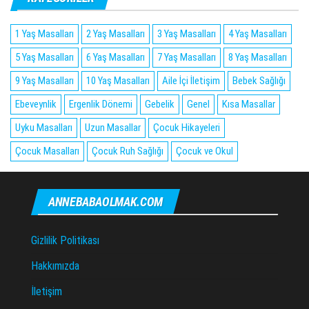
1 Yaş Masalları
2 Yaş Masalları
3 Yaş Masalları
4 Yaş Masalları
5 Yaş Masalları
6 Yaş Masalları
7 Yaş Masalları
8 Yaş Masalları
9 Yaş Masalları
10 Yaş Masalları
Aile İçi İletişim
Bebek Sağlığı
Ebeveynlik
Ergenlik Dönemi
Gebelik
Genel
Kısa Masallar
Uyku Masalları
Uzun Masallar
Çocuk Hikayeleri
Çocuk Masalları
Çocuk Ruh Sağlığı
Çocuk ve Okul
ANNEBABAOLMAK.COM
Gizlilik Politikası
Hakkımızda
İletişim